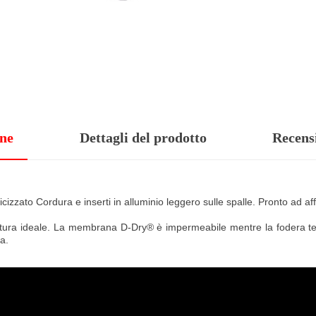
one
Dettagli del prodotto
Recens
zato Cordura e inserti in alluminio leggero sulle spalle. Pronto ad affr
tura ideale. La membrana D-Dry® è impermeabile mentre la fodera ter
da.