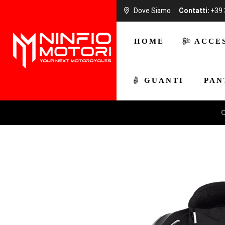
Dove Siamo
Contatti:
+39 
larna, PayPal, Stripe
Spedizione g
HOME
ACCE
GUANTI
PAN