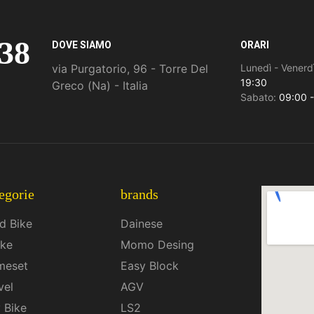
638
DOVE SIAMO
ORARI
via Purgatorio, 96 - Torre Del
Lunedì - Venerd
19:30
Greco (Na) - Italia
Sabato:
09:00 -
egorie
brands
d Bike
Dainese
ike
Momo Desing
meset
Easy Block
vel
AGV
y Bike
LS2