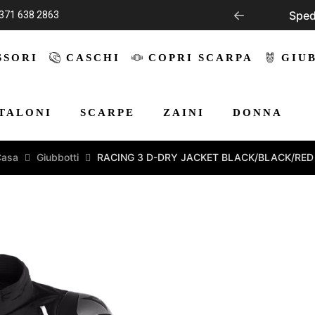
371 638 2863
ratis per per odini superiori a € 199,00
SSORI
CASCHI
COPRI SCARPA
GIU
TALONI
SCARPE
ZAINI
DONNA
Casa
Giubbotti
RACING 3 D-DRY JACKET BLACK/BLACK/RED